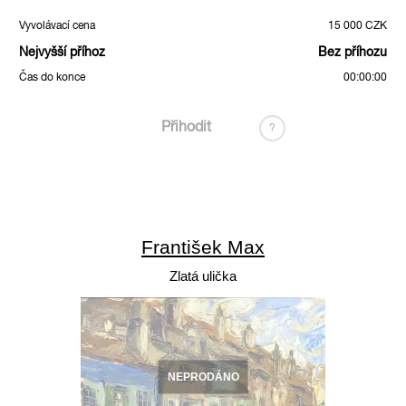
Vyvolávací cena
15 000 CZK
Nejvyšší příhoz
Bez příhozu
Čas do konce
00:00:00
Přihodit
?
František Max
Zlatá ulička
NEPRODÁNO