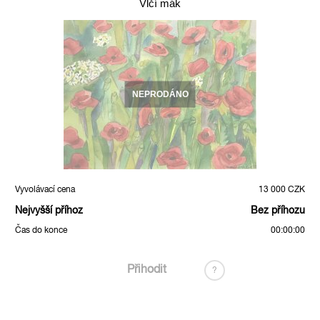
Vlčí mák
NEPRODÁNO
Vyvolávací cena
13 000 CZK
Nejvyšší příhoz
Bez příhozu
Čas do konce
00:00:00
Přihodit
?