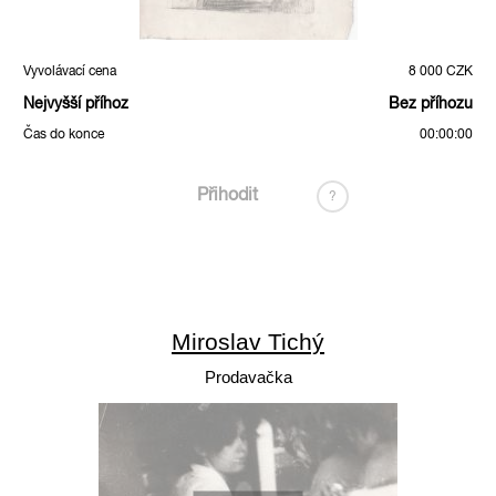
Vyvolávací cena
8 000 CZK
Nejvyšší příhoz
Bez příhozu
Čas do konce
00:00:00
Přihodit
?
Miroslav Tichý
Prodavačka