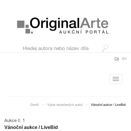
Cs
En
Toggle
navigati
Domů
Výpis skončených aukcí
Vánoční aukce / LiveBid
Aukce č. 1
Vánoční aukce / LiveBid