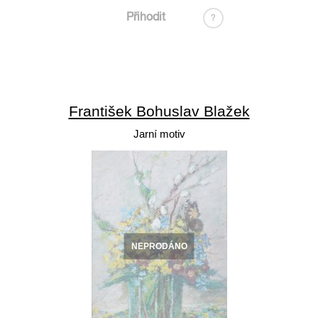
Přihodit
?
František Bohuslav Blažek
Jarní motiv
NEPRODÁNO