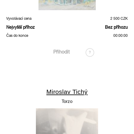
Vyvolávací cena
2 500 CZK
Nejvyšší příhoz
Bez příhozu
Čas do konce
00:00:00
Přihodit
?
Miroslav Tichý
Torzo