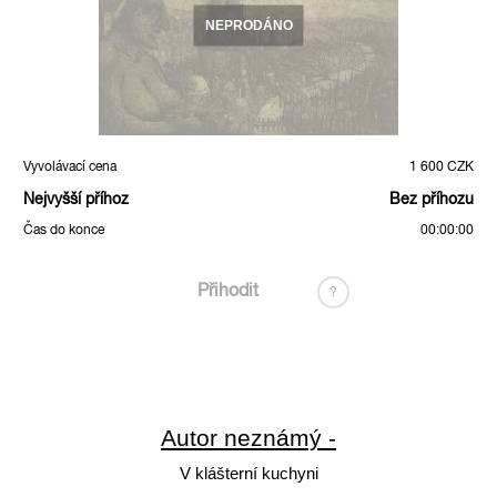
NEPRODÁNO
Vyvolávací cena
1 600 CZK
Nejvyšší příhoz
Bez příhozu
Čas do konce
00:00:00
Přihodit
?
Autor neznámý -
V klášterní kuchyni