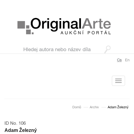
Cs
En
Toggle
navigati
Domů
Archiv
Adam Železný
ID No. 106
Adam Železný