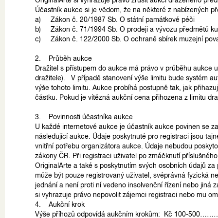
Účastník aukce si je vědom, že na některé z nabízených p
a) Zákon č. 20/1987 Sb. O státní památkové péči
b) Zákon č. 71/1994 Sb. O prodeji a vývozu předmětů kul
c) Zákon č. 122/2000 Sb. O ochraně sbírek muzejní pova
2. Průběh aukce
Dražitel s přístupem do aukce má právo v průběhu aukce uči
dražitele). V případě stanovení výše limitu bude systém a
výše tohoto limitu. Aukce probíhá postupně tak, jak přihazují
částku. Pokud je vítězná aukční cena přihozena z limitu draž
3. Povinnosti účastníka aukce
U každé internetové aukce je účastník aukce povinen se zar
následující aukce. Údaje poskytnuté pro registraci jsou ta
vnitřní potřebu organizátora aukce. Údaje nebudou poskyto
zákony ČR. Při registraci uživatel po zmáčknutí příslušné
OriginalArte a také s poskytnutím svých osobních údajů 
může být pouze registrovaný uživatel, svéprávná fyzická n
jednání a není proti ní vedeno insolvenční řízení nebo jiná
si vyhrazuje právo nepovolit zájemci registraci nebo mu om
4. Aukční krok
Výše příhozů odpovídá aukčním krokům: Kč 10