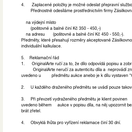
4. Zaplacené položky je možné odeslat přepravní službo
Přednostně odesíláme prostřednictvím firmy Zásilkovn
na výdejní místo
(poštovné a balné činí Kč 350 - 450,-)
na adresu (poštovné a balné činí Kč 450 - 550,-).
Předměty, které přesahují rozměry akceptované Zásilkovno
individuální kalkulace.
5. Reklamační řád
1. OriginalArte ručí za to, že dílo odpovídá popisu a zo
OriginalArte neručí za autenticitu díla a neprovádí zna
uvedeno u předmětu aukce anebo je k dílu vystaven "Cer
2. U každého draženého předmětu se uvádí pouze takové
3. Při převzetí vydraženého předmětu je klient povinen 
uvedeno během aukce v popisu díla, na něj upozornit
brát zřetel.
4. Obvyklá lhůta pro vyřízení reklamace činí 30 dní.