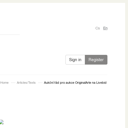
Cs
En
Sign in
Register
Home
Articles/Texts
Aukční řád pro aukce OriginalArte na Livebid