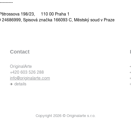
---------
, Pštrossova 198/23, 110 00 Praha 1
 24686999, Spisová značka 166093 C, Městský soud v Praze
Contact
OriginalArte
+420 603 526 288
info@originalarte.com
details
Copyright 2026 © Originalarte s.r.o.