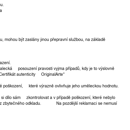
u.
a
u, mohou být zaslány jinou přepravní službou, na základě
brazení.
lecká posouzení pravosti vyjma případů, kdy je to výslovně
tifikát autenticity OriginalArte"
 poškození, které výrazně ovlivňuje jeho uměleckou hodnotu.
si dílo sám zkontrolovat a v případě poškození, které nebylo
 bez zbytečného odkladu. Na pozdější reklamaci se nemusí