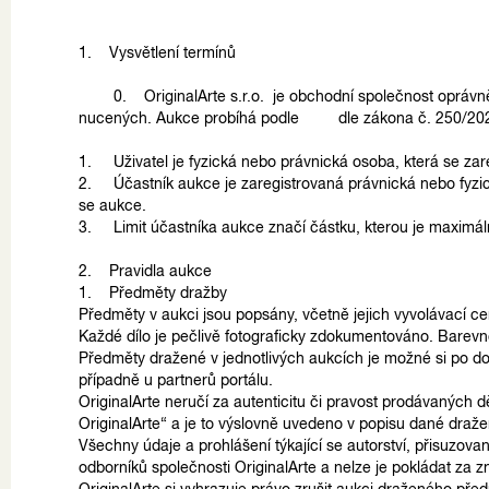
1. Vysvětlení termínů
0. OriginalArte s.r.o. je obchodní společnost oprá
nucených. Aukce probíhá podle dle zákona č. 250/2023
1. Uživatel je fyzická nebo právnická osoba, která se z
2. Účastník aukce je zaregistrovaná právnická nebo fyzic
se aukce.
3. Limit účastníka aukce značí částku, kterou je maximá
2. Pravidla aukce
1. Předměty dražby
Předměty v aukci jsou popsány, včetně jejich vyvolávací ce
Každé dílo je pečlivě fotograficky zdokumentováno. Barevnos
Předměty dražené v jednotlivých aukcích je možné si po do
případně u partnerů portálu.
OriginalArte neručí za autenticitu či pravost prodávaných dě
OriginalArte“ a je to výslovně uvedeno v popisu dané dra
Všechny údaje a prohlášení týkající se autorství, přisuzovan
odborníků společnosti OriginalArte a nelze je pokládat z
OriginalArte si vyhrazuje právo zrušit aukci draženého př