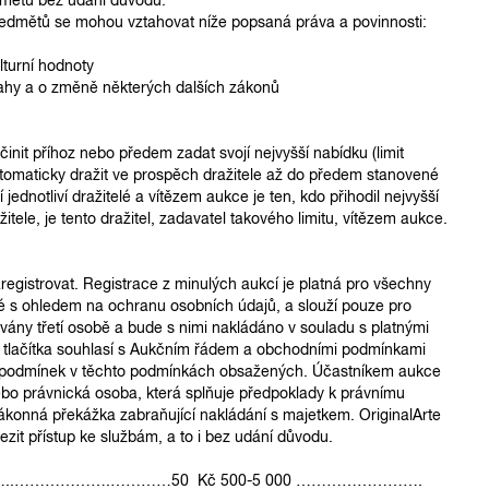
ředmětů se mohou vztahovat níže popsaná práva a povinnosti:
turní hodnoty
hy a o změně některých dalších zákonů
nit příhoz nebo předem zadat svojí nejvyšší nabídku (limit
utomaticky dražit ve prospěch dražitele až do předem stanovené
 jednotliví dražitelé a vítězem aukce je ten, kdo přihodil nejvyšší
itele, je tento dražitel, zadavatel takového limitu, vítězem aukce.
egistrovat. Registrace z minulých aukcí je platná pro všechny
jné s ohledem na ochranu osobních údajů, a slouží pouze pro
vány třetí osobě a bude s nimi nakládáno v souladu s platnými
ho tlačítka souhlasí s Aukčním řádem a obchodními podmínkami
za podmínek v těchto podmínkách obsažených. Účastníkem aukce
ebo právnická osoba, která splňuje předpoklady k právnímu
 zákonná překážka zabraňující nakládání s majetkem. OriginalArte
ezit přístup ke službám, a to i bez udání důvodu.
0-500………..……………….…………50 Kč 500-5 000 …………………….