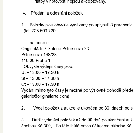
Platby v hotovosti nejsou akceptovány.
4. Předání a odesílání položek
1. Položky jsou obvykle vydávány po uplynutí 3 pracovních
(tel. 725 509 720)
na adrese
OriginalArte / Galerie Pštrossova 23
Pštrossova 198/23
110 00 Praha 1
Obvyklé výdejní časy jsou:
Út – 13.00 – 17.30 h
St – 13.00 – 17.30 h
Čt – 13.00 – 17.30 h
Vydání mimo tyto časy je možné po výslovné dohodě před
galerie@originalarte.com)
2. Výdej položek z aukce je ukončen po 30. dnech po s
3. Další vydávání položek až do 90 dnů po skončení aukc
částkou Kč 300,-. Po této lhůtě navíc účtujeme skladné Kč 