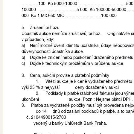
…………100 Kč 5000-10000 …..………………..……….500 K
100000 ……..……….……….5 000 Kč 100000-500000 …
000 Kč 1 MIO-50 MIO ………………....….100 000
5. Zrušení příhozu
Účastník aukce nemůže zrušit svůj příhoz. OriginalArte si 
v případech, kdy:
a) Není možné ověřit identitu účastníka, údaje neodpovída
důvěryhodnosti účastníka aukce.
b) Dojde ke zničení nebo poškození draženého předmětu
c) Dojde k technickým problémům v průběhu aukce.
3. Cena, aukční provize a platební podmínky
1. Vítězi aukce je k ceně vydraženého předmě
výši 25 % z nejvyšší ceny dosažené v aukci
2. Podklady k platbě (zálohová faktura) jsou 
ukončení aukce. Pozn.: Nejsme plátci DPH
3. Platba za vydražené položky musí být provedena nejpo
do 14 dnů od zaslání podkladů k platbě, a to 
č. 2104490015/2700
vedený u banky UniCredit Bank Praha.