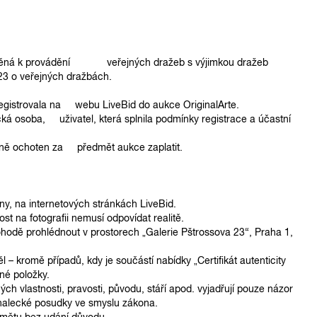
vněná k provádění veřejných dražeb s výjimkou dražeb
 o veřejných dražbách.
aregistrovala na webu LiveBid do aukce OriginalArte.
ká osoba, uživatel, která splnila podmínky registrace a účastní
lně ochoten za předmět aukce zaplatit.
ny, na internetových stránkách LiveBid.
t na fotografii nemusí odpovídat realitě.
hodě prohlédnout v prostorech „Galerie Pštrossova 23“, Praha 1,
l – kromě případů, kdy je součástí nabídky „Certifikát autenticity
žené položky.
ých vlastnosti, pravosti, původu, stáří apod. vyjadřují pouze názor
a znalecké posudky ve smyslu zákona.
edmětu bez udání důvodu.