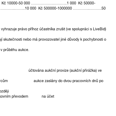
č 10000-50 000 ……………….………..1 000 Kč 50000-
…………...……..10 000 Kč 500000-1000000 …………..……….50
vyhrazuje právo příhoz účastníka zrušit (ve spolupráci s LiveBid)
jí skutečnosti nebo má provozovatel jiné důvody k pochybnosti o
 v průběhu aukce.
tu účtována aukční provize (aukční přirážka) ve
výhercům aukce zaslány do dvou pracovních dnů po
.
zději
bankovním převodem na účet