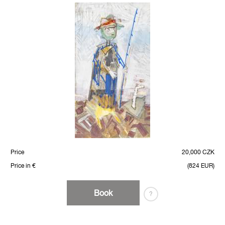
Price
20,000 CZK
Price in €
(824 EUR)
Book
?