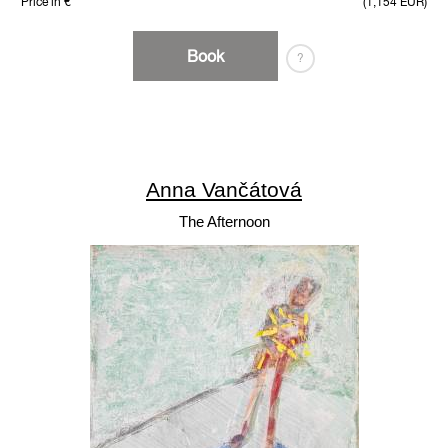
Price in €
(1,154 EUR)
Book
?
Anna Vančátová
The Afternoon