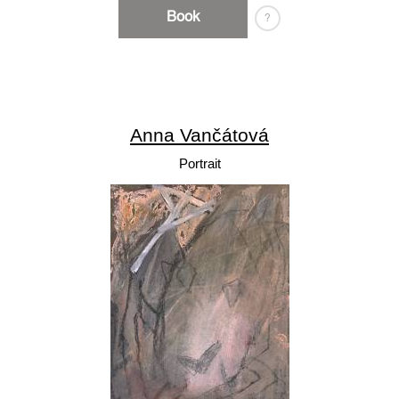
Book
?
Anna Vančátová
Portrait