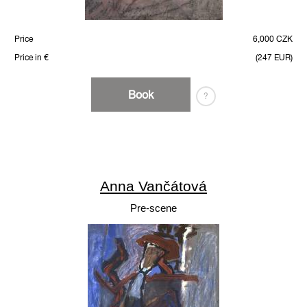
Price
6,000 CZK
Price in €
(247 EUR)
Book
?
Anna Vančátová
Pre-scene