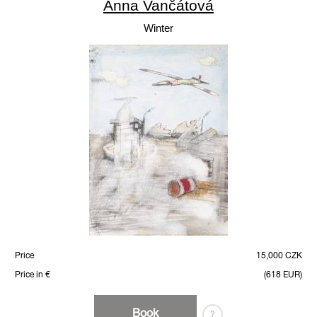
Anna Vančátová
Winter
Price
15,000 CZK
Price in €
(618 EUR)
Book
?