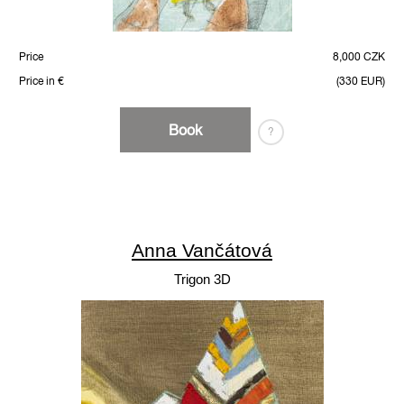
Price
8,000 CZK
Price in €
(330 EUR)
Book
?
Anna Vančátová
Trigon 3D