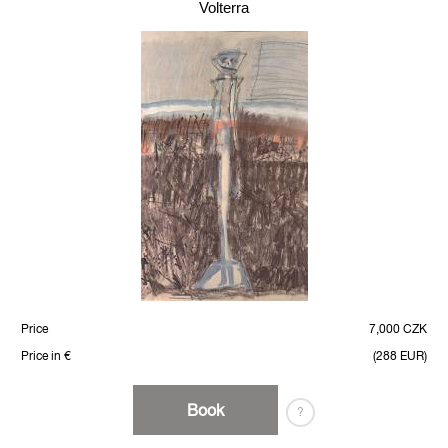
Volterra
Price
7,000 CZK
Price in €
(288 EUR)
Book
?