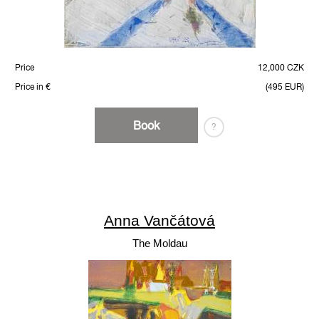
Price
12,000 CZK
Price in €
(495 EUR)
Book
?
Anna Vančátová
The Moldau