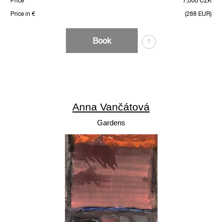
Price
7,000 CZK
Price in €
(288 EUR)
Book
?
Anna Vančátová
Gardens