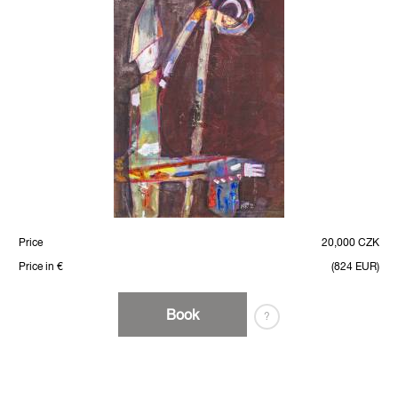
Price
20,000 CZK
Price in €
(824 EUR)
Book
?