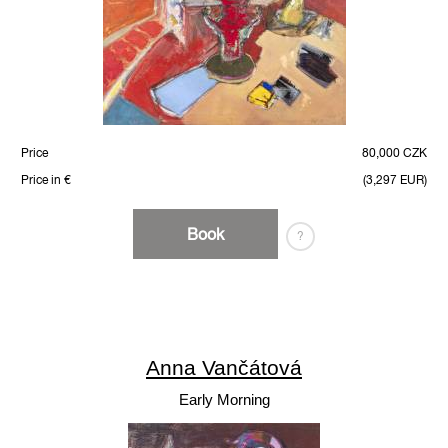
Price
80,000 CZK
Price in €
(3,297 EUR)
Book
?
Anna Vančátová
Early Morning