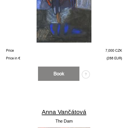
Price
7,000 CZK
Price in €
(288 EUR)
Book
?
Anna Vančátová
The Dam