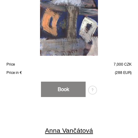
Price
7,000 CZK
Price in €
(288 EUR)
Book
?
Anna Vančátová