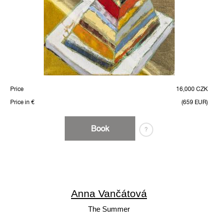
Price
16,000 CZK
Price in €
(659 EUR)
Book
?
Anna Vančátová
The Summer