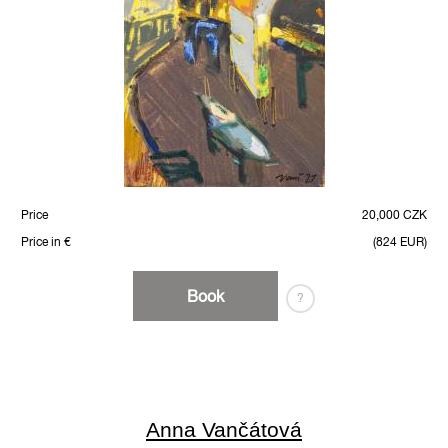
Price
20,000 CZK
Price in €
(824 EUR)
Book
?
Anna Vančátová