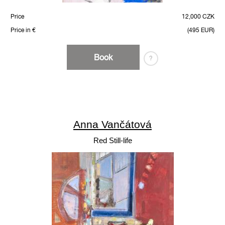
Price
12,000 CZK
Price in €
(495 EUR)
Book
?
Anna Vančátová
Red Still-life