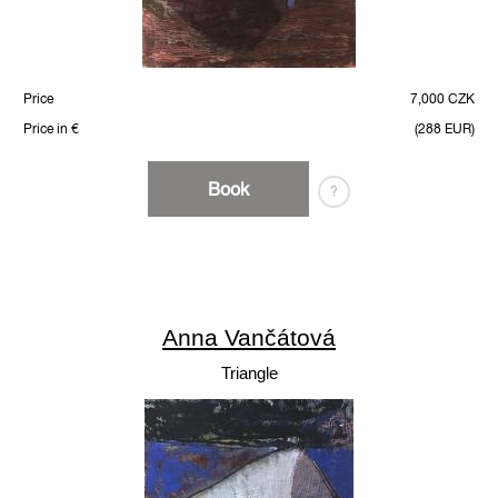
Price
7,000 CZK
Price in €
(288 EUR)
Book
?
Anna Vančátová
Triangle