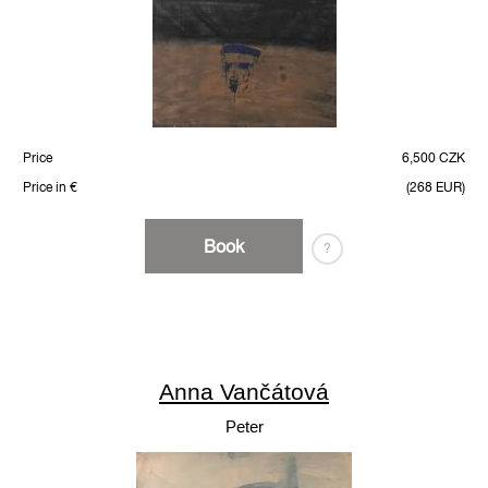
Price
6,500 CZK
Price in €
(268 EUR)
Book
?
Anna Vančátová
Peter