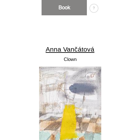
Book
?
Anna Vančátová
Clown