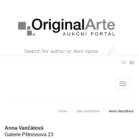
Cs
En
Toggle
navigati
Home
Sale exhibitions
Anna Vančátová
Anna Vančátová
Galerie Pštrossova 23