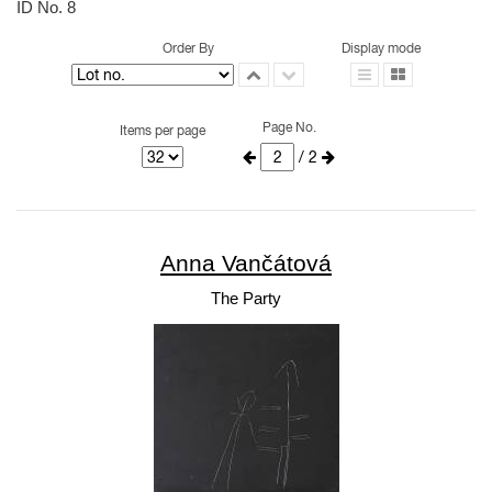
ID No. 8
Order By
Display mode
Page No.
Items per page
/ 2
Anna Vančátová
The Party