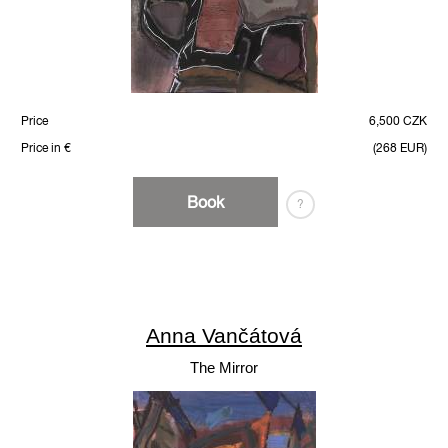
Price
6,500 CZK
Price in €
(268 EUR)
Book
?
Anna Vančátová
The Mirror