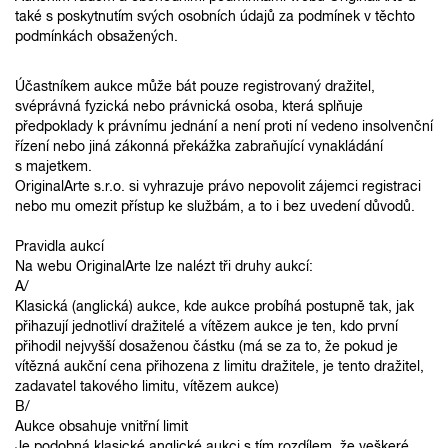
také s poskytnutím svých osobních údajů za podmínek v těchto
podmínkách obsažených.
Účastníkem aukce může bát pouze registrovaný dražitel,
svéprávná fyzická nebo právnická osoba, která splňuje
předpoklady k právnímu jednání a není proti ní vedeno insolvenční
řízení nebo jiná zákonná překážka zabraňující vynakládání
s majetkem.
OriginalArte s.r.o. si vyhrazuje právo nepovolit zájemci registraci
nebo mu omezit přístup ke službám, a to i bez uvedení důvodů.
Pravidla aukcí
Na webu OriginalArte lze nalézt tři druhy aukcí:
A/
Klasická (anglická) aukce, kde aukce probíhá postupně tak, jak
přihazují jednotliví dražitelé a vítězem aukce je ten, kdo první
přihodil nejvyšší dosaženou částku (má se za to, že pokud je
vítězná aukční cena přihozena z limitu dražitele, je tento dražitel,
zadavatel takového limitu, vítězem aukce)
B/
Aukce obsahuje vnitřní limit
Je podobná klasické anglické aukci s tím rozdílem, že veškeré