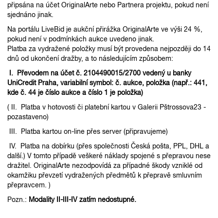
připsána na účet OriginalArte nebo Partnera projektu, pokud není
sjednáno jinak.
Na portálu LiveBid je aukční přirážka OriginalArte ve výši 24 %,
pokud není v podmínkách aukce uvedeno jinak.
Platba za vydražené položky musí být provedena nejpozději do 14
dnů od ukončení dražby, a to následujícím způsobem:
I. Převodem na účet č. 2104490015/2700 vedený u banky
UniCredit Praha, variabilní symbol: č. aukce, položka (např.: 441,
kde č. 44 je číslo aukce a číslo 1 je položka)
( II. Platba v hotovosti či platební kartou v Galerii Pštrossova23 -
pozastaveno)
III. Platba kartou on-line přes server (připravujeme)
IV. Platba na dobírku (přes společnosti Česká pošta, PPL, DHL a
další.) V tomto případě veškeré náklady spojené s přepravou nese
dražitel. OriginalArte nezodpovídá za případné škody vzniklé od
okamžiku převzetí vydražených předmětů k přepravě smluvním
přepravcem. )
Pozn.:
Modality II-III-IV zatím nedostupné.