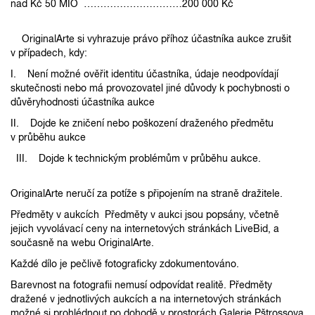
nad Kč 50 MIO …………………………200 000 Kč
OriginalArte si vyhrazuje právo příhoz účastníka aukce zrušit
v případech, kdy:
I. Není možné ověřit identitu účastníka, údaje neodpovídají
skutečnosti nebo má provozovatel jiné důvody k pochybnosti o
důvěryhodnosti účastníka aukce
II. Dojde ke zničení nebo poškození draženého předmětu
v průběhu aukce
III. Dojde k technickým problémům v průběhu aukce.
OriginalArte neručí za potíže s připojením na straně dražitele.
Předměty v aukcích Předměty v aukci jsou popsány, včetně
jejich vyvolávací ceny na internetových stránkách LiveBid, a
současně na webu OriginalArte.
Každé dílo je pečlivě fotograficky zdokumentováno.
Barevnost na fotografii nemusí odpovídat realitě. Předměty
dražené v jednotlivých aukcích a na internetových stránkách
možné si prohlédnout po dohodě v prostorách Galerie Pštrossova