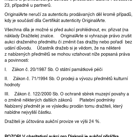
23, případně u partnerů.
OriginalArte neručí za autenticitu prodávaných děl kromě případů,
kdy je součástí díla Certifikát autenticity OriginalArte.
Všechna díla je možné si před aukcí prohlédnout, ev. přizvat (na
náklady Dražitele) znalce. OriginalArte si vyhrazuje právo zrušit
aukci draženého předmětu či změnit čas dražby nebo pořadí bez
udání důvodu. Účastník dražeb si je vědom, že na některé
z nabízených předmětů se mohou vztahovat níže popsaná práva
a povinnosti:
I. Zákon č. 20/1987 Sb. O státní památkové péči
II. Zákon č. 71/1994 Sb. O prodeji a vývozu předmětů kulturní
hodnoty
III. Zákon č. 122/2000 Sb. O ochraně sbírek muzejní povahy a
o změně některých dalších zákonů Platební podmínky
Nabízený předmět je ve výsledku prodán tomu dražiteli, který
nabídne nejvyšší částku.
Dražiteli je účtována aukční provize ve výši 24 %.
POZOR! V charitativní aukci pro Diakonii je aukční přirážka