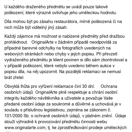
U každého draženého předmětu se uvádí pouze takové
poškození, které výrazně ovlivňuje jeho uměleckou hodnotu.
Díla mohou být po zásahu restaurátora, mírně poškozená či na
nich může být viditelný jiný zásah.
Každý zájemce má možnost si nabízené předměty před dražbou
prohlédnout. OriginalArte v žádném případě neodpovídá za
případné barevné odchylky na fotografiích uvedených na
webových stránkách nebo chyby v jejich popisu. Při převzetí
vydraženého předmětu je klient povinen si dílo sám zkontrolovat a
v případě poškození, které nebylo uvedeno během aukce v
popisu díla, na něj upozornit. Na pozdější reklamaci se nemusí
brát zřetel.
Obvyklá lhůta pro vyřízení reklamace činí 30 dní. Ochrana
osobních údajů OriginalArte plně respektuje a chrání osobní
integritu každého návštěvníka a uživatele a považuje Vaše
předané osobní údaje za soukromé a důvěrné a uchovává je v
souladu s příslušnou legislativou, zejména se zákonem č.
101/2000 Sb. o ochraně osobních údajů, v platném znění. Údaje
slouží výhradně k provozování předmětu činnosti webu
www.originalarte.com, tj. ke zprostředkování prodeje uměleckých