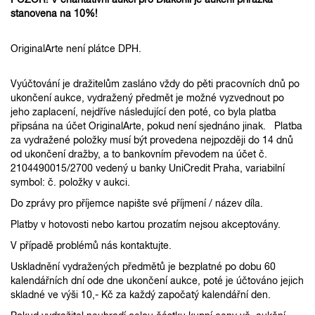
stanovena na 10%!
OriginalArte není plátce DPH.
Vyúčtování je dražitelům zasláno vždy do pěti pracovních dnů po
ukončení aukce, vydražený předmět je možné vyzvednout po
jeho zaplacení, nejdříve následující den poté, co byla platba
připsána na účet OriginalArte, pokud není sjednáno jinak. Platba
za vydražené položky musí být provedena nejpozději do 14 dnů
od ukončení dražby, a to bankovním převodem na účet č.
2104490015/2700 vedený u banky UniCredit Praha, variabilní
symbol: č. položky v aukci.
Do zprávy pro příjemce napište své příjmení / název díla.
Platby v hotovosti nebo kartou prozatím nejsou akceptovány.
V případě problémů nás kontaktujte.
Uskladnění vydražených předmětů je bezplatné po dobu 60
kalendářních dní ode dne ukončení aukce, poté je účtováno jejich
skladné ve výši 10,- Kč za každý započatý kalendářní den.