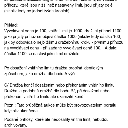
příhozy, které jsou nižší než nastavený limit, jsou přijaty celé
(nikoliv tedy po jednotlivých krocích).
Příklad:
Vyvolávací cena je 100, vnitřní limit je 1000, dražitel přihodí 1100,
jako přijatý příhoz se objeví částka 1000 (nikoliv tedy částka 100,
jak by odpovídalo nejbližšímu dražebnímu kroku - prvnímu příhozu
na vyvolávací cenu - při zadané vyvolávací ceně 100. A dále:
částka 1100 se nastaví jako limit dražitele.
Po dosažení vnitřního limitu dražba probíhá identickým
způsobem, jako dražba dle bodu A výše.
C/ Dražba končí dosažením nebo překonáním vnitřního limitu
Dražba je podobná dražbě dle bodu B/, při dosažení nebo
překonání vnitřního limitu ale okamžitě končí.
Pozn.: Tato průběžná aukce může být provozovatelem portálu
kdykoliv ukončena.
Podané příhozy, které ale nedosáhly vnitřní limit, nebudou
archivovány.