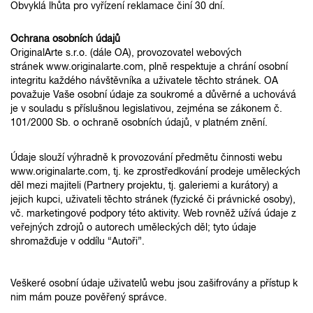
Obvyklá lhůta pro vyřízení reklamace činí 30 dní.
Ochrana osobních údajů
OriginalArte s.r.o. (dále OA), provozovatel webových
stránek www.originalarte.com, plně respektuje a chrání osobní
integritu každého návštěvníka a uživatele těchto stránek. OA
považuje Vaše osobní údaje za soukromé a důvěrné a uchovává
je v souladu s příslušnou legislativou, zejména se zákonem č.
101/2000 Sb. o ochraně osobních údajů, v platném znění.
Údaje slouží výhradně k provozování předmětu činnosti webu
www.originalarte.com, tj. ke zprostředkování prodeje uměleckých
děl mezi majiteli (Partnery projektu, tj. galeriemi a kurátory) a
jejich kupci, uživateli těchto stránek (fyzické či právnické osoby),
vč. marketingové podpory této aktivity. Web rovněž užívá údaje z
veřejných zdrojů o autorech uměleckých děl; tyto údaje
shromažďuje v oddílu “Autoři”.
Veškeré osobní údaje uživatelů webu jsou zašifrovány a přístup k
nim mám pouze pověřený správce.