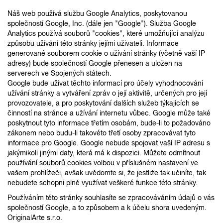
Náš web používá službu Google Analytics, poskytovanou
společností Google, Inc. (dále jen "Google"). Služba Google
Analytics používá souborů "cookies", které umožňující analýzu
způsobu užívání této stránky jejími uživateli. Informace
generované souborem cookie o užívání stránky (včetně vaší IP
adresy) bude společností Google přenesen a uložen na
serverech ve Spojených státech.
Google bude užívat těchto informací pro účely vyhodnocování
užívání stránky a vytváření zpráv o její aktivitě, určených pro její
provozovatele, a pro poskytování dalších služeb týkajících se
činností na stránce a užívání internetu vůbec. Google může také
poskytnout tyto informace třetím osobám, bude-li to požadováno
zákonem nebo budu-li takovéto třetí osoby zpracovávat tyto
informace pro Google. Google nebude spojovat vaší IP adresu s
jakýmikoli jinými daty, která má k dispozici. Můžete odmítnout
používání souborů cookies volbou v příslušném nastavení ve
vašem prohlížeči, avšak uvědomte si, že jestliže tak učiníte, tak
nebudete schopni plně využívat veškeré funkce této stránky.
Používáním této stránky souhlasíte se zpracováváním údajů o vás
společností Google, a to způsobem a k účelu shora uvedeným.
OriginalArte s.r.o.