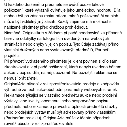
U každého draženého předmětu se uvádí pouze takové
poškození, které výrazně ovlivňuje jeho uměleckou hodnotu. Díla
mohou být po zásahu restaurátora, mírně poškozená či na nich
může být viditelný jiný zásah. Každý zájemce má možnost si
nabízené předměty před dražbou prohlédnout.
Nicméně, OriginalArte v žádném případě neodpovídá za případné
barevné odchylky na fotografiích uvedených na webových
stránkách nebo chyby v jejich popisu. Tyto údaje zadávají přímo
vlastníci dražených nebo vystavovanýh předmětů, Partneři
projektu.
Při převzetí vydraženého předmětu je klient povinen si dílo sám
zkontrolovat a v případě poškození, které nebylo uvedeno během
aukce v popisu díla, na něj upozornit. Na pozdější reklamaci se
nemusí brát zřetel.
OriginalArte působí v roli zprostředkovatele prodeje a zodpovídá
výhradně za technicko-obchodní parametry webových stránek.
Reklamace týkající se vlastního předmětu aukce nebo prodejní
výstavy, jeho kvality, opomenutí nebo nesprávného popisu
předmětu nebo reklamace pravosti a úplnosti předmětů dražby
nebo prodejních výstav musí být adresovány přímo vlastníkům
(Partnerům projektu), OriginalArte může v těchto případech
rovněž působit v roli zprostředkovatele.