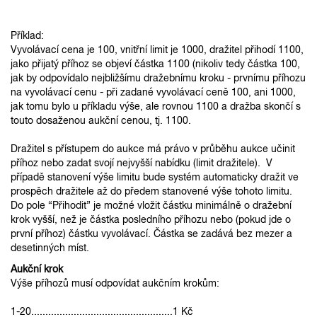
Příklad:
Vyvolávací cena je 100, vnitřní limit je 1000, dražitel přihodí 1100,
jako přijatý příhoz se objeví částka 1100 (nikoliv tedy částka 100,
jak by odpovídalo nejbližšímu dražebnímu kroku - prvnímu příhozu
na vyvolávací cenu - při zadané vyvolávací ceně 100, ani 1000,
jak tomu bylo u příkladu výše, ale rovnou 1100 a dražba skončí s
touto dosaženou aukční cenou, tj. 1100.
Dražitel s přístupem do aukce má právo v průběhu aukce učinit
příhoz nebo zadat svojí nejvyšší nabídku (limit dražitele). V
případě stanovení výše limitu bude systém automaticky dražit ve
prospěch dražitele až do předem stanovené výše tohoto limitu.
Do pole “Přihodit” je možné vložit částku minimálně o dražební
krok vyšší, než je částka posledního příhozu nebo (pokud jde o
první příhoz) částku vyvolávací. Částka se zadává bez mezer a
desetinných míst.
Aukční krok
Výše příhozů musí odpovídat aukčním krokům:
1-20..................................................1 Kč