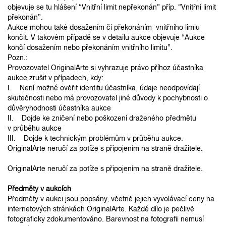
objevuje se tu hlášení “Vnitřní limit nepřekonán” příp. “Vnitřní limit
překonán”.
Aukce mohou také dosažením či překonáním vnitřního limiu
končit. V takovém případě se v detailu aukce objevuje “Aukce
končí dosažením nebo překonáním vnitřního limitu”.
Pozn.:
Provozovatel OriginalArte si vyhrazuje právo příhoz účastníka
aukce zrušit v případech, kdy:
I. Není možné ověřit identitu účastníka, údaje neodpovídají
skutečnosti nebo má provozovatel jiné důvody k pochybnosti o
důvěryhodnosti účastníka aukce
II. Dojde ke zničení nebo poškození draženého předmětu
v průběhu aukce
III. Dojde k technickým problémům v průběhu aukce.
OriginalArte neručí za potíže s připojením na straně dražitele.
OriginalArte neručí za potíže s připojením na straně dražitele.
Předměty v aukcích
Předměty v aukci jsou popsány, včetně jejich vyvolávací ceny na
internetových stránkách OriginalArte. Každé dílo je pečlivě
fotograficky zdokumentováno. Barevnost na fotografii nemusí