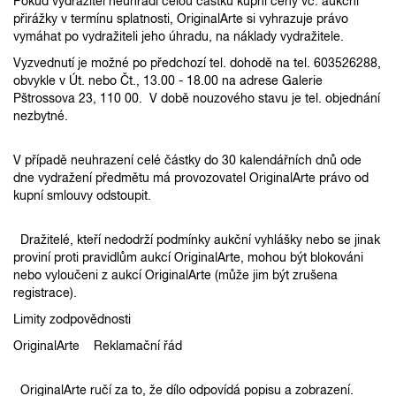
Pokud vydražitel neuhradí celou částku kupní ceny vč. aukční
přirážky v termínu splatnosti, OriginalArte si vyhrazuje právo
vymáhat po vydražiteli jeho úhradu, na náklady vydražitele.
Vyzvednutí je možné po předchozí tel. dohodě na tel. 603526288,
obvykle v Út. nebo Čt., 13.00 - 18.00 na adrese Galerie
Pštrossova 23, 110 00. V době nouzového stavu je tel. objednání
nezbytné.
V případě neuhrazení celé částky do 30 kalendářních dnů ode
dne vydražení předmětu má provozovatel OriginalArte právo od
kupní smlouvy odstoupit.
Dražitelé, kteří nedodrží podmínky aukční vyhlášky nebo se jinak
proviní proti pravidlům aukcí OriginalArte, mohou být blokováni
nebo vyloučeni z aukcí OriginalArte (může jim být zrušena
registrace).
Limity zodpovědnosti
OriginalArte Reklamační řád
OriginalArte ručí za to, že dílo odpovídá popisu a zobrazení.