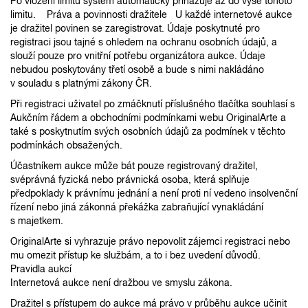
Po vložení limitu systém automaticky přihazuje až do výše tohoto
limitu. Práva a povinnosti dražitele U každé internetové aukce
je dražitel povinen se zaregistrovat. Údaje poskytnuté pro
registraci jsou tajné s ohledem na ochranu osobních údajů, a
slouží pouze pro vnitřní potřebu organizátora aukce. Údaje
nebudou poskytovány třetí osobě a bude s nimi nakládáno
v souladu s platnými zákony ČR.
Při registraci uživatel po zmáčknutí příslušného tlačítka souhlasí s
Aukčním řádem a obchodními podmínkami webu OriginalArte a
také s poskytnutím svých osobních údajů za podmínek v těchto
podmínkách obsažených.
Účastníkem aukce může bát pouze registrovaný dražitel,
svéprávná fyzická nebo právnická osoba, která splňuje
předpoklady k právnímu jednání a není proti ní vedeno insolvenční
řízení nebo jiná zákonná překážka zabraňující vynakládání
s majetkem.
OriginalArte si vyhrazuje právo nepovolit zájemci registraci nebo
mu omezit přístup ke službám, a to i bez uvedení důvodů.
Pravidla aukcí
Internetová aukce není dražbou ve smyslu zákona.
Dražitel s přístupem do aukce má právo v průběhu aukce učinit