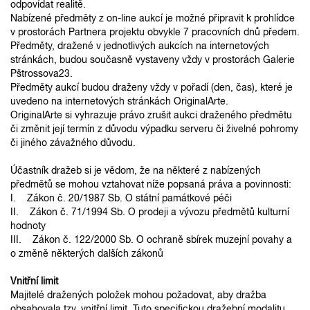
odpovídat realitě.
Nabízené předměty z on-line aukcí je možné připravit k prohlídce
v prostorách Partnera projektu obvykle 7 pracovních dnů předem.
Předměty, dražené v jednotlivých aukcích na internetových
stránkách, budou současně vystaveny vždy v prostorách Galerie
Pštrossova23.
Předměty aukcí budou draženy vždy v pořadí (den, čas), které je
uvedeno na internetových stránkách OriginalArte.
OriginalArte si vyhrazuje právo zrušit aukci draženého předmětu
či změnit její termín z důvodu výpadku serveru či živelné pohromy
či jiného závažného důvodu.
Účastník dražeb si je vědom, že na některé z nabízených
předmětů se mohou vztahovat níže popsaná práva a povinnosti:
I. Zákon č. 20/1987 Sb. O státní památkové péči
II. Zákon č. 71/1994 Sb. O prodeji a vývozu předmětů kulturní
hodnoty
III. Zákon č. 122/2000 Sb. O ochraně sbírek muzejní povahy a
o změně některých dalších zákonů
Vnitřní limit
Majitelé dražených položek mohou požadovat, aby dražba
obsahovala tzv. vnitřní limit. Tuto specifickou dražební modalitu