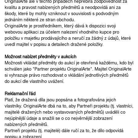
OriginalArte ale v těchto případech nepřebírá zodpovědnost za
kvalitu a pravost nabízených předmětů a neodpovídá ani za
škody, které by mohly vzniknout v souvislosti s podvodným
jednáním některé ze stran obchodu.
OriginalArte je prostředníkem, který dává k dispozici svoji
webovou aplikaci za účelem nalezení vhodného kupce pro
položku v majetku prodávajícího a neručí za žádný z údajů, které
uvedl majitel v popisu a detailech dražené položky.
Možnost nabízet předměty v aukcích
Možnosti vkládat předměty do aukcí je otevřená každému, kdo byl
schválen jako "Partner projektu OriginalArte". Majitel OriginalArte
si vyhrazuje právo rozhodovat o vkládání jednotlivých předmětů
do aukcí dle vlastního uvážení.
Reklamační řád
Platí, že dražená díla jsou popsána a fotografována jejich
vlastníky. OriginalArte dbá na to, aby Partneři projektu (tj. vlastníci,
majitelé dražených nebo vystavovaných předmětů) uváděli co
nejúplnější údaje a snažili se o co nejvěrnější zobrazení
nabízených předmětů.
Partneři projektu (tj. majitelé) dále ručí za to, že dílo odpovídá
popisu a zobrazení.