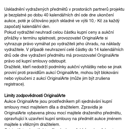
Uskladnění vydražených předmětů v prostorách partnerů projektu
je bezplatné po dobu 40 kalendářních dní ode dne ukončení
aukce, poté je účtováno jejich skladné ve výši 10,- Kč za každý
započatý kalendářní den.
Pokud vydražitel neuhradí celou částku kupní ceny a aukční
přirážky v termínu splatnosti, provozovatel OriginalArte si
vyhrazuje právo vymáhat po vydražiteli jeho úhradu, na náklady
vydražitele. V případě neuhrazení celé částky do 14 kalendářních
dnů ode dne vydražení předmětu má provozovatel OriginalArte
právo od kupní smlouvy odstoupit.
Dražitelé, kteří nedodrží podmínky aukční vyhlášky nebo se jinak
proviní proti pravidlům aukcí OriginalArte, mohou být blokováni
nebo vyloučeni z aukcí OriginalArte (může jim být zrušena
registrace).
Limity zodpovědnosti OriginalArte
Aukce OriginalArte jsou prostředníkem při sjednávání kupní
smlouvy mezi majitelem díla a dražitelem. Zpravidla je
OriginalArte vybavena plnou mocí majitele draženého předmětu,
opravňující k uzavření kupní smlouvy na předmět aukce jménem
majitele s vítězným dražitelem.