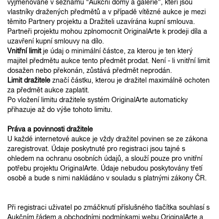
vyjmenované v seznamu “Aukční domy a galerie”, kteří jsou
vlastníky dražených předmětů a v případě vítězné aukce je mezi
těmito Partnery projektu a Dražiteli uzavírána kupní smlouva.
Partneři projektu mohou zplnomocnit OriginalArte k prodeji díla a
uzavření kupní smlouvy na dílo.
Vnitřní limit
je údaj o minimální částce, za kterou je ten který
majitel předmětu aukce tento předmět prodat. Není - li vnitřní limit
dosažen nebo překonán, zůstává předmět neprodán.
Limit dražitele
značí částku, kterou je dražitel maximálně ochoten
za předmět aukce zaplatit.
Po vložení limitu dražitele systém OriginalArte automaticky
přihazuje až do výše tohoto limitu.
Práva a povinnosti dražitele
U každé internetové aukce je vždy dražitel povinen se ze zákona
zaregistrovat. Údaje poskytnuté pro registraci jsou tajné s
ohledem na ochranu osobních údajů, a slouží pouze pro vnitřní
potřebu projektu OriginalArte. Údaje nebudou poskytovány třetí
osobě a bude s nimi nakládáno v souladu s platnými zákony ČR.
Při registraci uživatel po zmáčknutí příslušného tlačítka souhlasí s
Aukčním řádem a obchodními podmínkami webu OriginalArte a