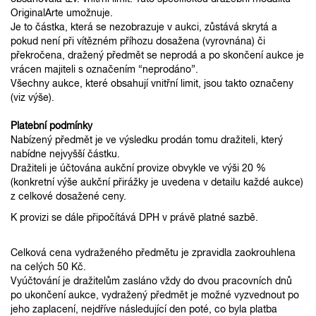
OriginalArte umožnuje.
Je to částka, která se nezobrazuje v aukci, zůstává skrytá a
pokud není při vítězném příhozu dosažena (vyrovnána) či
překročena, dražený předmět se neprodá a po skončení aukce je
vrácen majiteli s označením “neprodáno”.
Všechny aukce, které obsahují vnitřní limit, jsou takto označeny
(viz výše).
Platební podmínky
Nabízený předmět je ve výsledku prodán tomu dražiteli, který
nabídne nejvyšší částku.
Dražiteli je účtována aukční provize obvykle ve výši 20 %
(konkretní výše aukční přirážky je uvedena v detailu každé aukce)
z celkové dosažené ceny.
K provizi se dále připočítává DPH v právě platné sazbě.
Celková cena vydraženého předmětu je zpravidla zaokrouhlena
na celých 50 Kč.
Vyúčtování je dražitelům zasláno vždy do dvou pracovních dnů
po ukončení aukce, vydražený předmět je možné vyzvednout po
jeho zaplacení, nejdříve následující den poté, co byla platba