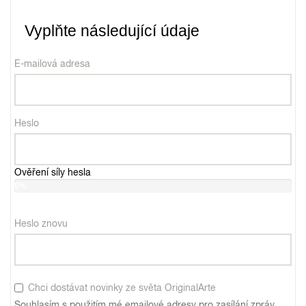
Vyplňte následující údaje
E-mailová adresa
Heslo
Ověření síly hesla
0%
Heslo znovu
Chci dostávat novinky ze světa OriginalArte
Souhlasím s použitím mé emailové adresy pro zasílání zpráv,