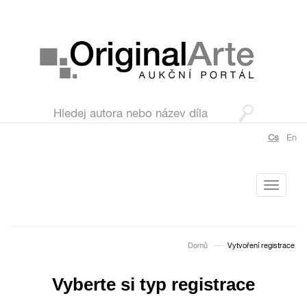
Cs
En
Toggle
navigati
Domů
Vytvoření registrace
Vyberte si typ registrace