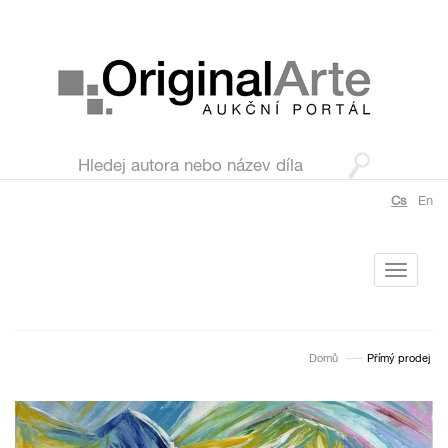
Cs
En
Toggle
navigati
Domů
Přímý prodej