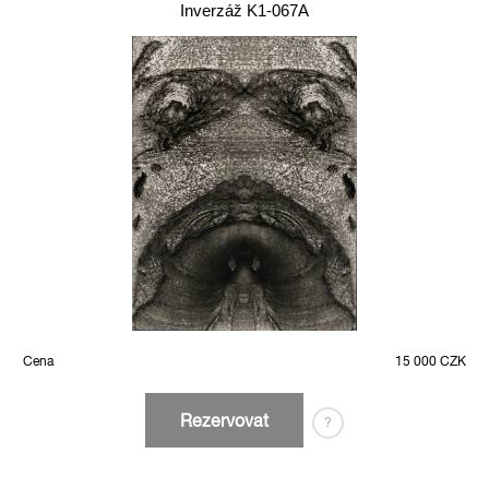
Inverzáž K1-067A
Cena
15 000 CZK
Rezervovat
?