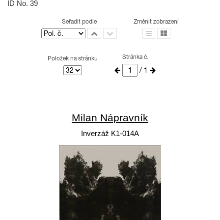
ID No. 39
Seřadit podle
Změnit zobrazení
Stránka č.
Položek na stránku
/ 1
Milan Nápravník
Inverzáž K1-014A