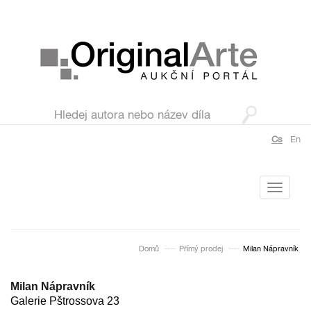
Cs
En
Toggle
navigati
Domů
Přímý prodej
Milan Nápravník
Milan Nápravník
Galerie Pštrossova 23