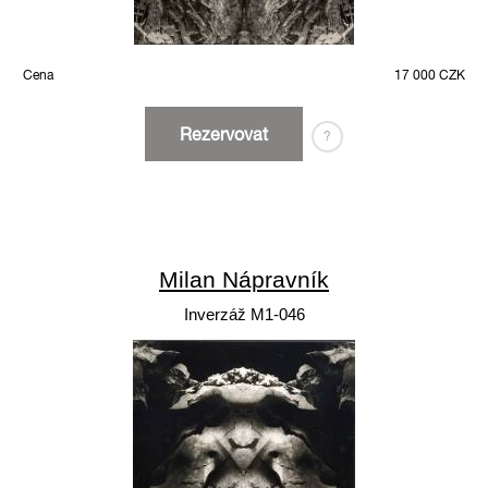
Cena
17 000 CZK
Rezervovat
?
Milan Nápravník
Inverzáž M1-046