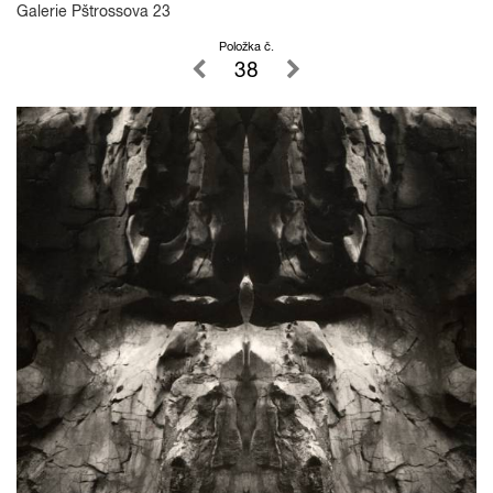
Galerie Pštrossova 23
Položka č.
38