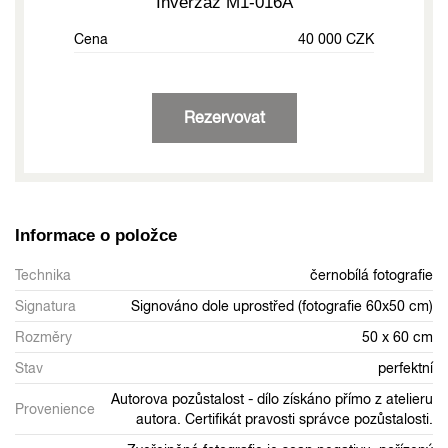
Inverzáž M1-016A
Cena
40 000 CZK
Rezervovat
Informace o položce
Technika
černobílá fotografie
Signatura
Signováno dole uprostřed (fotografie 60x50 cm)
Rozměry
50 x 60 cm
Stav
perfektní
Autorova pozůstalost - dílo získáno přímo z atelieru
Provenience
autora. Certifikát pravosti správce pozůstalosti.