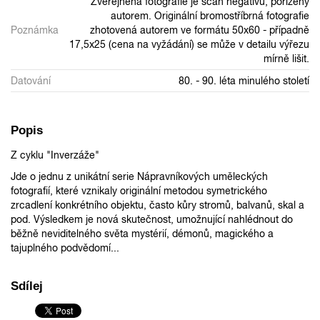
Zveřejněná fotografie je scan negativu, pořízený
autorem. Originální bromostříbrná fotografie
Poznámka
zhotovená autorem ve formátu 50x60 - případně
17,5x25 (cena na vyžádání) se může v detailu výřezu
mírně lišit.
Datování
80. - 90. léta minulého století
Popis
Z cyklu "Inverzáže"
Jde o jednu z unikátní serie Nápravníkových uměleckých
fotografií, které vznikaly originální metodou symetrického
zrcadlení konkrétního objektu, často kůry stromů, balvanů, skal a
pod. Výsledkem je nová skutečnost, umožnující nahlédnout do
běžně neviditelného světa mystérií, démonů, magického a
tajuplného podvědomí...
Sdílej