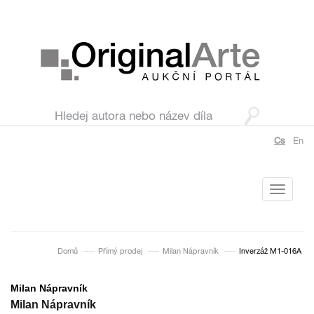
Cs
En
Toggle
navigati
Domů
Přímý prodej
Milan Nápravník
Inverzáž M1-016A
Milan Nápravník
Milan Nápravník