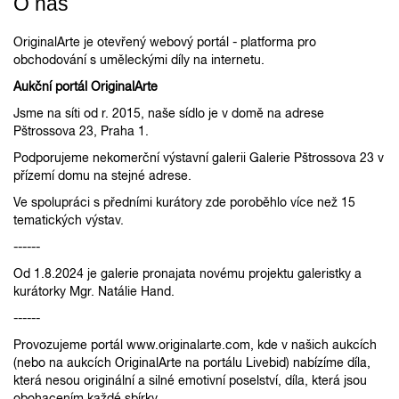
O nás
OriginalArte je otevřený webový portál - platforma pro
obchodování s uměleckými díly na internetu.
Aukční portál OriginalArte
Jsme na síti od r. 2015, naše sídlo je v domě na adrese
Pštrossova 23, Praha 1.
Podporujeme nekomerční výstavní galerii Galerie Pštrossova 23 v
přízemí domu na stejné adrese.
Ve spolupráci s předními kurátory zde poroběhlo více než 15
tematických výstav.
------
Od 1.8.2024 je galerie pronajata novému projektu galeristky a
kurátorky Mgr. Natálie Hand.
------
Provozujeme portál www.originalarte.com, kde v našich aukcích
(nebo na aukcích OriginalArte na portálu Livebid) nabízíme díla,
která nesou originální a silné emotivní poselství, díla, která jsou
obohacením každé sbírky.