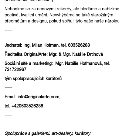
Nehoníme se za cenovými rekordy, ale hledáme a nabízíme
poctivé, kvalitní umění. Nevyhýbáme se také starožitným
předmětům a designu, pokud splňují tyto naše naše nároky
.
-----
Jednatel: Ing. Milan Hofman, tel. 603526288
Ředitelka OriginalArte: Mgr. & Mgr. Natálie Drtinová
Sociální sítě a marketing: Mgr. Natálie Hofmanová, tel.
731722967
tým spolupracujících kurátorů
-----
Email: info@originalarte.com,
tel. +420603526288
-----
Spolupráce s galeriemi, art-dealery, kurátory