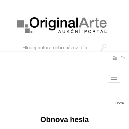
Cs
En
Toggle
navigati
Domů
Obnova hesla