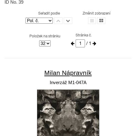
ID No. 39
Seřadit podle
Změnit zobrazení
Stránka č.
Položek na stránku
/ 1
Milan Nápravník
Inverzáž M1-047A