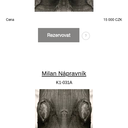
Cena
15 000 CZK
Rezervovat
?
Milan Nápravník
K1-031A