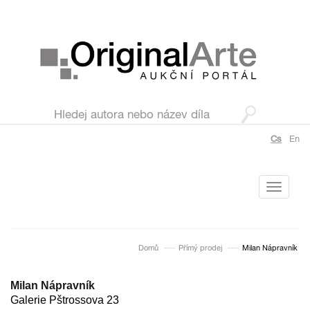
Cs
En
Toggle
navigati
Domů
Přímý prodej
Milan Nápravník
Milan Nápravník
Galerie Pštrossova 23