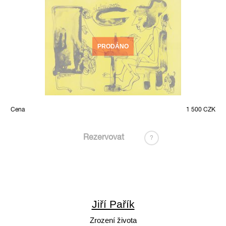
PRODÁNO
Cena
1 500 CZK
Rezervovat
?
Jiří Pařík
Zrození života