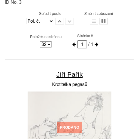
ID No. 3
Seřadit podle
Změnit zobrazení
Stránka č.
Položek na stránku
/ 1
Jiří Pařík
Krotitelka pegasů
PRODÁNO