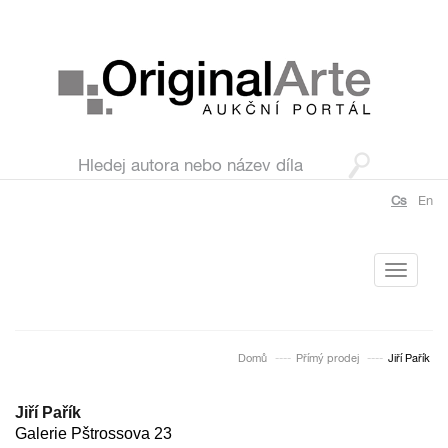
Cs
En
Toggle
navigati
Domů
Přímý prodej
Jiří Pařík
Jiří Pařík
Galerie Pštrossova 23