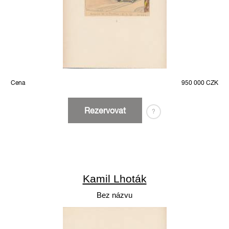
Cena
950 000 CZK
Rezervovat
?
Kamil Lhoták
Bez názvu