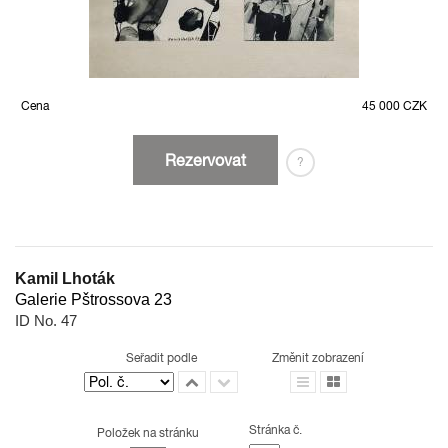
Cena
45 000 CZK
Rezervovat
?
Kamil Lhoták
Galerie Pštrossova 23
ID No. 47
Seřadit podle
Změnit zobrazení
Stránka č.
Položek na stránku