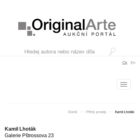
Cs
En
Toggle
navigati
Domů
Přímý prodej
Kamil Lhoták
Kamil Lhoták
Galerie Pštrossova 23