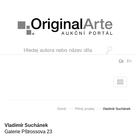
Cs
En
Toggle
navigati
Domů
Přímý prodej
Vladimír Suchánek
Vladimír Suchánek
Galerie Pštrossova 23