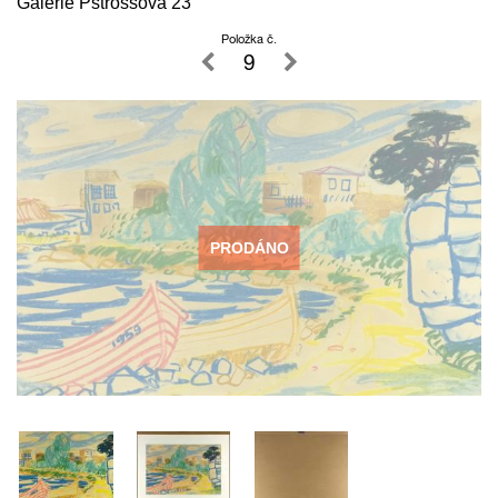
Galerie Pštrossova 23
Položka č.
9
PRODÁNO