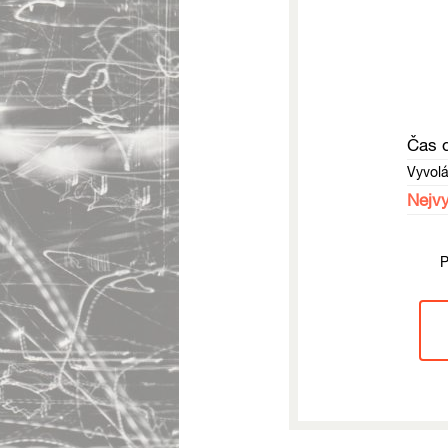
Čas 
Vyvol
Nejvy
P