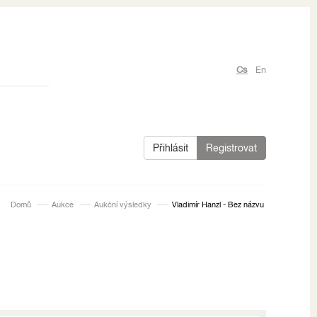
Cs
En
Přihlásit
Registrovat
Domů
Aukce
Aukční výsledky
Vladimír Hanzl - Bez názvu