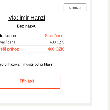
Sledovat
Vladimír Hanzl
Bez názvu
do konce
Skončeno
ávací cena
400 CZK
šší příhoz
400 CZK
ro přihazování musíte být přihlášeni
Přihlásit