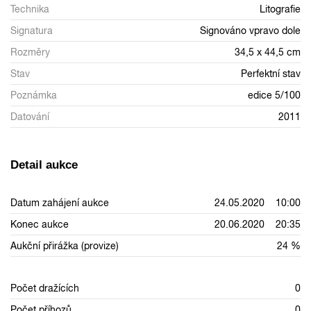
Technika
Litografie
Signatura
Signováno vpravo dole
Rozměry
34,5 x 44,5 cm
Stav
Perfektní stav
Poznámka
edice 5/100
Datování
2011
Detail aukce
Datum zahájení aukce
24.05.2020 10:00
Konec aukce
20.06.2020 20:35
Aukční přirážka (provize)
24 %
Počet dražících
0
Počet příhozů
0