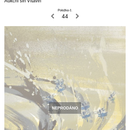
Aukční síň Vltavín
Položka č.
44
NEPRODÁNO