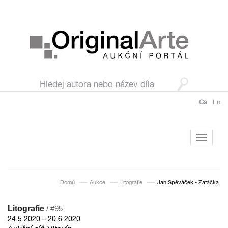
Cs
En
Toggle
navigati
Domů
Aukce
Litografie
Jan Spěváček - Zatáčka
Litografie
/ #95
24.5.2020 – 20.6.2020