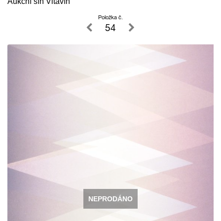
Aukční síň Vltavín
Položka č.
54
NEPRODÁNO