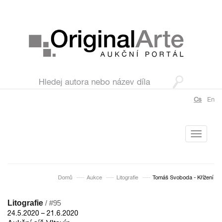
Cs
En
Toggle
navigati
Domů
Aukce
Litografie
Tomáš Svoboda - Křížení
Litografie
/ #95
24.5.2020 – 21.6.2020