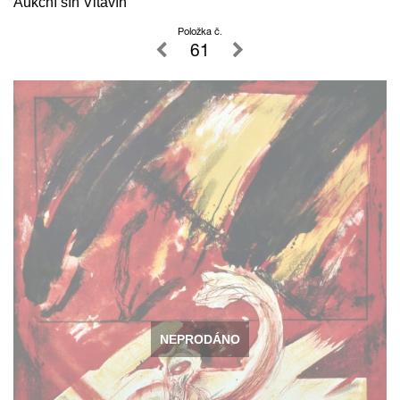
Aukční síň Vltavín
Položka č.
61
NEPRODÁNO