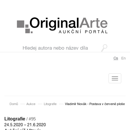
Cs
En
Toggle
navigati
Domů
Aukce
Litografie
Vladimír Novák - Postava v červené ploše
Litografie
/ #95
24.5.2020 – 21.6.2020