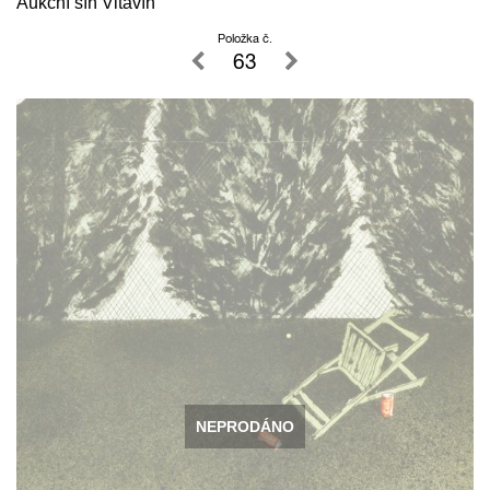
Aukční síň Vltavín
Položka č.
63
NEPRODÁNO