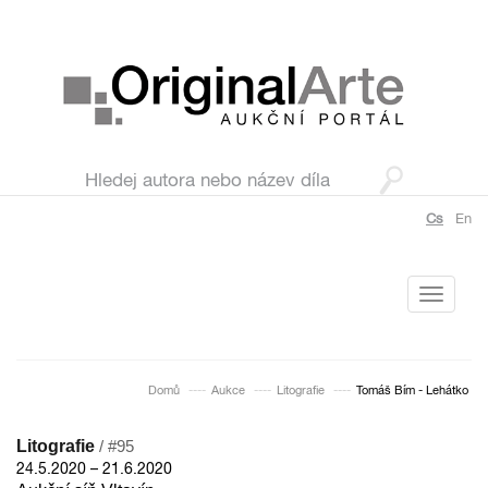
Cs
En
Toggle
navigati
Domů
Aukce
Litografie
Tomáš Bím - Lehátko
Litografie
/ #95
24.5.2020 – 21.6.2020