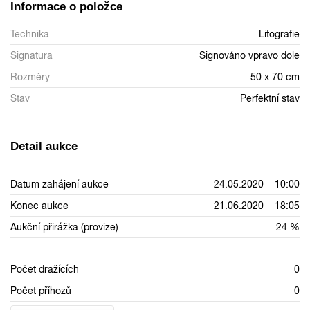
Informace o položce
Technika
Litografie
Signatura
Signováno vpravo dole
Rozměry
50 x 70 cm
Stav
Perfektní stav
Detail aukce
Datum zahájení aukce
24.05.2020 10:00
Konec aukce
21.06.2020 18:05
Aukční přirážka (provize)
24 %
Počet dražících
0
Počet příhozů
0