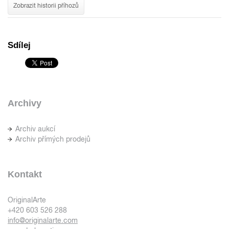
Zobrazit historii příhozů
Sdílej
Archivy
Archiv aukcí
Archiv přímých prodejů
Kontakt
OriginalArte
+420 603 526 288
info@originalarte.com