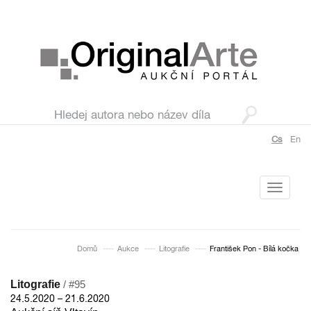
Cs
En
Toggle
navigati
Domů
Aukce
Litografie
František Pon - Bílá kočka
Litografie
/ #95
24.5.2020 – 21.6.2020