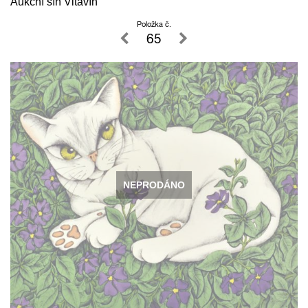
Aukční síň Vltavín
Položka č.
65
NEPRODÁNO