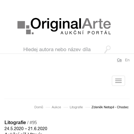
Cs
En
Toggle
navigati
Domů
Aukce
Litografie
Zdeněk Netopil - Chodec
Litografie
/ #95
24.5.2020 – 21.6.2020