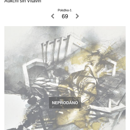
Aukční síň Vltavín
Položka č.
69
NEPRODÁNO