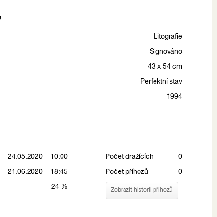
e
Litografie
Signováno
43 x 54 cm
Perfektní stav
1994
24.05.2020 10:00
Počet dražících
0
21.06.2020 18:45
Počet příhozů
0
24 %
Zobrazit historii příhozů