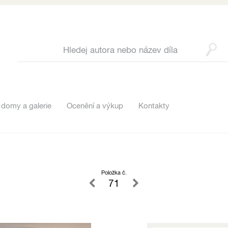
 domy a galerie
Ocenění a výkup
Kontakty
Položka č.
71