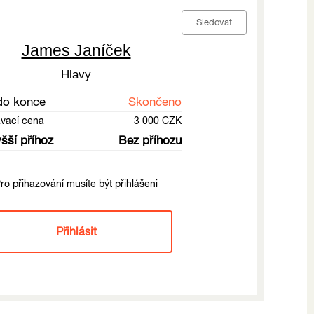
Sledovat
James Janíček
Hlavy
do konce
Skončeno
ávací cena
3 000 CZK
šší příhoz
Bez příhozu
ro přihazování musíte být přihlášeni
Přihlásit