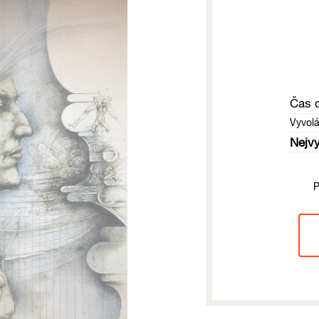
Čas 
Vyvol
Nejvy
P