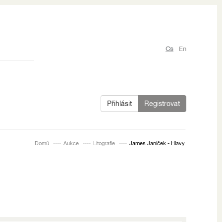
Cs
En
Přihlásit
Registrovat
Domů
Aukce
Litografie
James Janíček - Hlavy