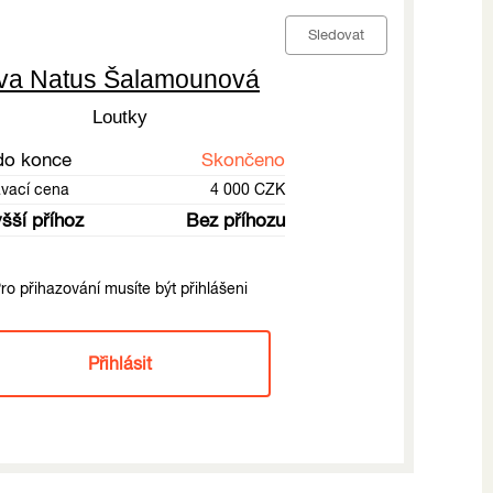
Sledovat
va Natus Šalamounová
Loutky
do konce
Skončeno
ávací cena
4 000 CZK
šší příhoz
Bez příhozu
ro přihazování musíte být přihlášeni
Přihlásit