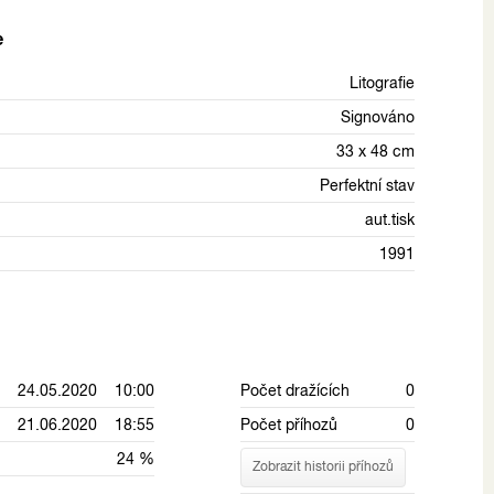
e
Litografie
Signováno
33 x 48 cm
Perfektní stav
aut.tisk
1991
24.05.2020 10:00
Počet dražících
0
21.06.2020 18:55
Počet příhozů
0
24 %
Zobrazit historii příhozů