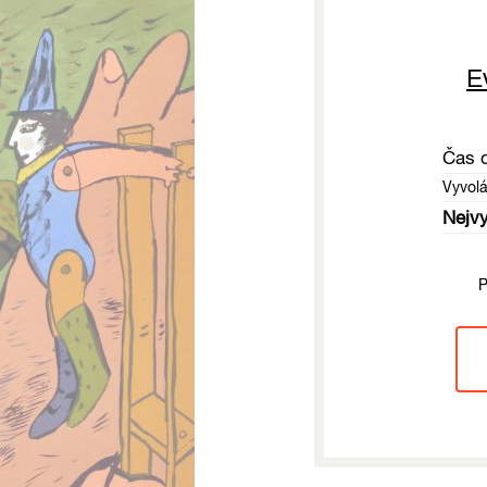
E
Čas 
Vyvol
Nejvy
P