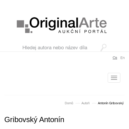
Cs
En
Toggle
navigati
Domů
Autoři
Antonín Gribovský
Gribovský Antonín