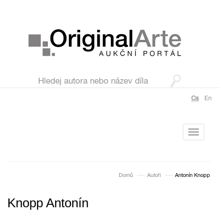
Cs
En
Toggle
navigati
Domů
Autoři
Antonín Knopp
Knopp Antonín