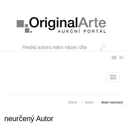
Cs
En
Toggle
navigati
Domů
Autoři
Autor neurčený
neurčený Autor