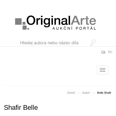
Cs
En
Toggle
navigati
Domů
Autoři
Belle Shafir
Shafir Belle