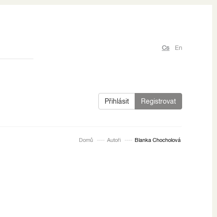
Cs
En
Přihlásit
Registrovat
Domů
Autoři
Blanka Chocholová