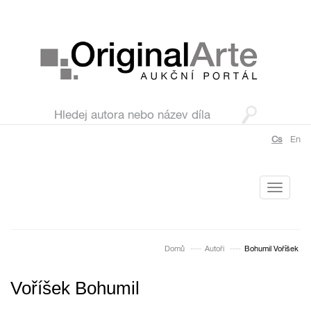
Cs
En
Toggle
navigati
Domů
Autoři
Bohumil Voříšek
Voříšek Bohumil