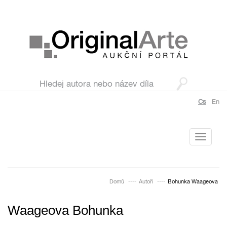
Cs
En
Toggle
navigati
Domů
Autoři
Bohunka Waageova
Waageova Bohunka