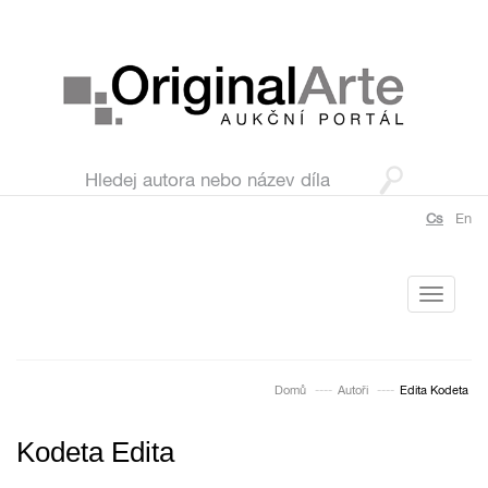
Cs
En
Toggle
navigati
Domů
Autoři
Edita Kodeta
Kodeta Edita