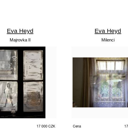
Eva Heyd
Eva Heyd
Majrovka II
Milenci
17 000 CZK
Cena
17