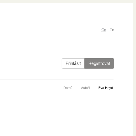
Cs
En
Přihlásit
Registrovat
Domů
Autoři
Eva Heyd