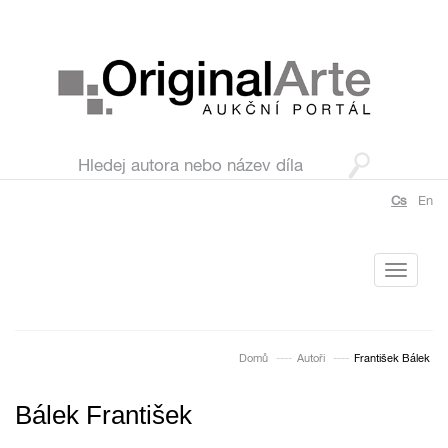
Cs
En
Toggle
navigati
Domů
Autoři
František Bálek
Bálek František