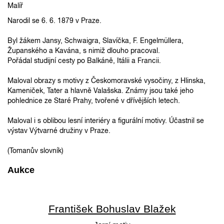
Malíř
Narodil se 6. 6. 1879 v Praze.
Byl žákem Jansy, Schwaigra, Slavíčka, F. Engelmüllera,
Županského a Kavána, s nimiž dlouho pracoval.
Pořádal studijní cesty po Balkáně, Itálii a Francii.
Maloval obrazy s motivy z Českomoravské vysočiny, z Hlinska,
Kameniček, Tater a hlavně Valašska. Známy jsou také jeho
pohlednice ze Staré Prahy, tvořené v dřívějších letech.
Maloval i s oblibou lesní interiéry a figurální motivy. Účastnil se
výstav Výtvarné družiny v Praze.
(Tomanův slovník)
Aukce
František Bohuslav Blažek