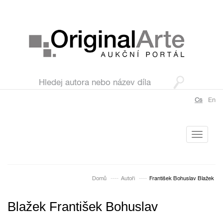
Cs
En
Toggle
navigati
Domů
Autoři
František Bohuslav Blažek
Blažek František Bohuslav