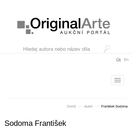
Cs
En
Toggle
navigati
Domů
Autoři
František Sodoma
Sodoma František