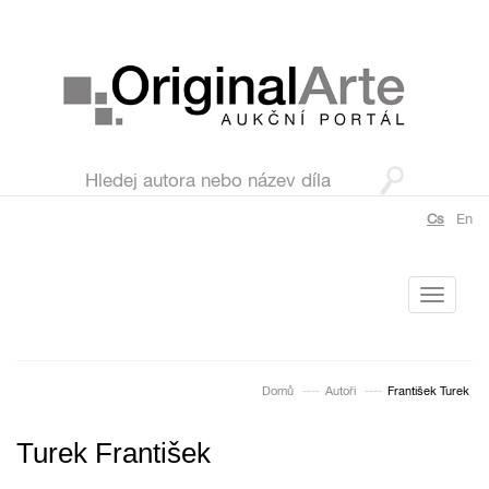
Cs
En
Toggle
navigati
Domů
Autoři
František Turek
Turek František