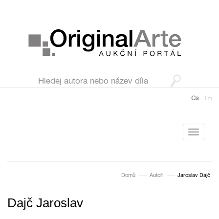
Cs
En
Toggle
navigati
Domů
Autoři
Jaroslav Dajč
Dajč Jaroslav