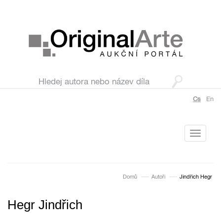
Cs
En
Toggle
navigati
Domů
Autoři
Jindřich Hegr
Hegr Jindřich