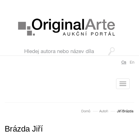
Cs
En
Toggle
navigati
Domů
Autoři
Jiří Brázda
Brázda Jiří