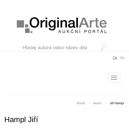
Cs
En
Toggle
navigati
Domů
Autoři
Jiří Hampl
Hampl Jiří