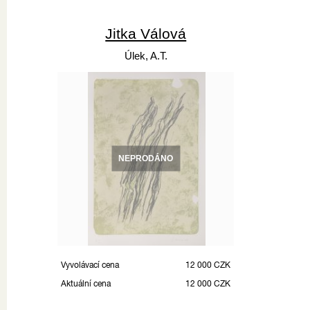
Jitka Válová
Úlek, A.T.
NEPRODÁNO
Vyvolávací cena
12 000 CZK
Aktuální cena
12 000 CZK