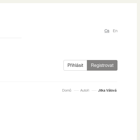
Cs
En
Přihlásit
Registrovat
Domů
Autoři
Jitka Válová