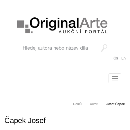
Cs
En
Toggle
navigati
Domů
Autoři
Josef Čapek
Čapek Josef