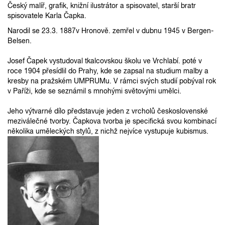
Český malíř, grafik, knižní ilustrátor a spisovatel, starší bratr
spisovatele Karla Čapka.
Narodil se 23.3. 1887v Hronově. zemřel v dubnu 1945 v Bergen-
Belsen.
Josef Čapek vystudoval tkalcovskou školu ve Vrchlabí. poté v
roce 1904 přesídlil do Prahy, kde se zapsal na studium malby a
kresby na pražském UMPRUMu. V rámci svých studií pobýval rok
v Paříži, kde se seznámil s mnohými světovými umělci.
Jeho výtvarné dílo představuje jeden z vrcholů československé
meziválečné tvorby. Čapkova tvorba je specifická svou kombinací
několika uměleckých stylů, z nichž nejvíce vystupuje kubismus.