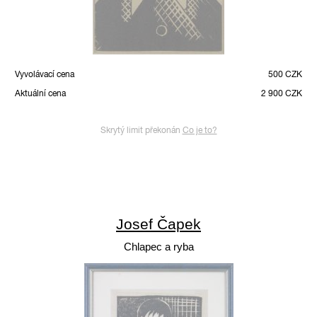
Vyvolávací cena
500 CZK
Aktuální cena
2 900 CZK
Skrytý limit překonán
Co je to?
Josef Čapek
Chlapec a ryba