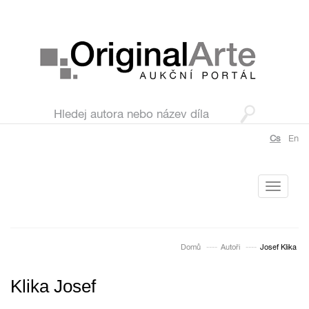
Cs
En
Toggle
navigati
Domů
Autoři
Josef Klika
Klika Josef