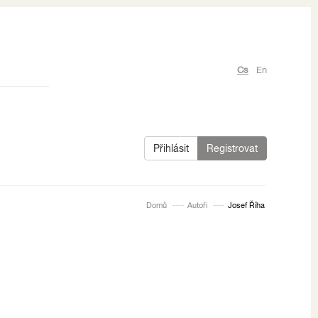
Cs
En
Přihlásit
Registrovat
Domů
Autoři
Josef Říha