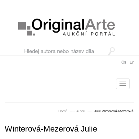
Cs
En
Toggle
navigati
Domů
Autoři
Julie Winterová-Mezerová
Winterová-Mezerová Julie