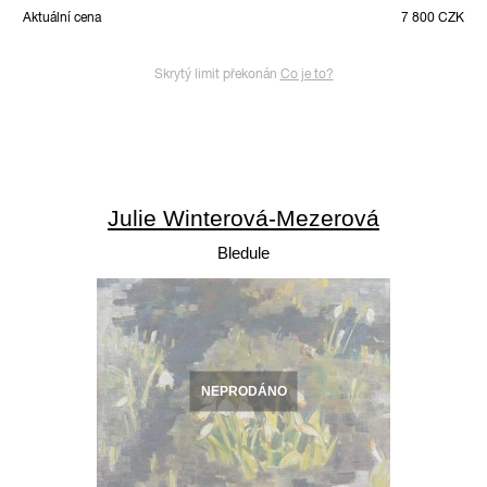
Aktuální cena
7 800 CZK
Skrytý limit překonán
Co je to?
Julie Winterová-Mezerová
Bledule
NEPRODÁNO