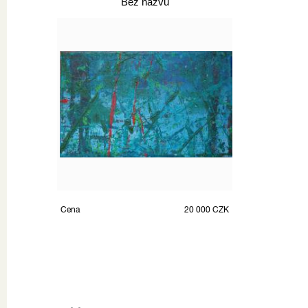
Bez názvu
Cena
20 000 CZK