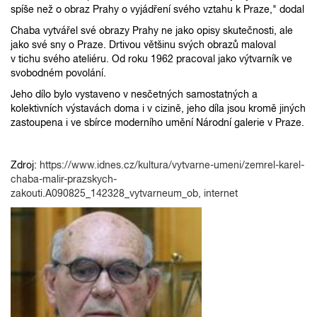
spíše než o obraz Prahy o vyjádření svého vztahu k Praze," dodal
Chaba vytvářel své obrazy Prahy ne jako opisy skutečnosti, ale
jako své sny o Praze. Drtivou většinu svých obrazů maloval
v tichu svého ateliéru. Od roku 1962 pracoval jako výtvarník ve
svobodném povolání.
Jeho dílo bylo vystaveno v nesčetných samostatných a
kolektivních výstavách doma i v cizině, jeho díla jsou kromě jiných
zastoupena i ve sbírce moderního umění Národní galerie v Praze.
Zdroj:
https://www.idnes.cz/kultura/vytvarne-umeni/zemrel-karel-
chaba-malir-prazskych-
zakouti.A090825_142328_vytvarneum_ob
, internet