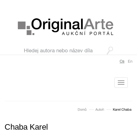
Cs
En
Toggle
navigati
Domů
Autoři
Karel Chaba
Chaba Karel