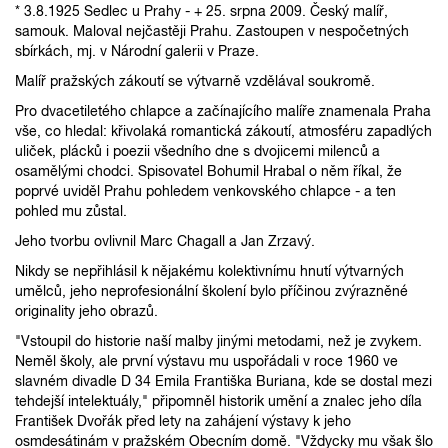
* 3.8.1925 Sedlec u Prahy - + 25. srpna 2009. Český malíř,
samouk. Maloval nejčastěji Prahu. Zastoupen v nespočetných
sbírkách, mj. v Národní galerii v Praze.
Malíř pražských zákoutí se výtvarně vzdělával soukromě.
Pro dvacetiletého chlapce a začínajícího malíře znamenala Praha
vše, co hledal: křivolaká romantická zákoutí, atmosféru zapadlých
uliček, plácků i poezii všedního dne s dvojicemi milenců a
osamělými chodci. Spisovatel Bohumil Hrabal o něm říkal, že
poprvé uviděl Prahu pohledem venkovského chlapce - a ten
pohled mu zůstal.
Jeho tvorbu ovlivnil Marc Chagall a Jan Zrzavý.
Nikdy se nepřihlásil k nějakému kolektivnímu hnutí výtvarných
umělců, jeho neprofesionální školení bylo příčinou zvýrazněné
originality jeho obrazů.
"Vstoupil do historie naší malby jinými metodami, než je zvykem.
Neměl školy, ale první výstavu mu uspořádali v roce 1960 ve
slavném divadle D 34 Emila Františka Buriana, kde se dostal mezi
tehdejší intelektuály," připomněl historik umění a znalec jeho díla
František Dvořák před lety na zahájení výstavy k jeho
osmdesátinám v pražském Obecním domě. "Vždycky mu však šlo