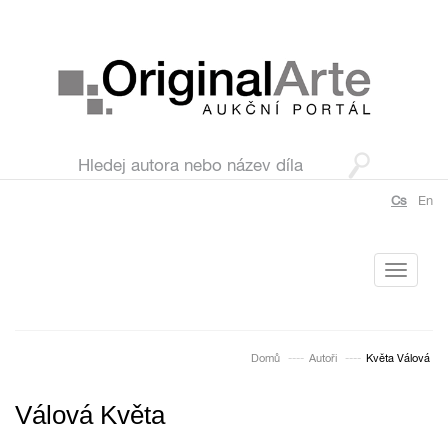
Cs
En
Toggle
navigati
Domů
Autoři
Květa Válová
Válová Květa